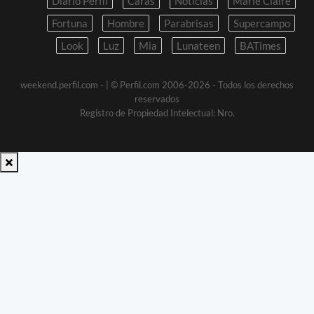
Diario Perfil
Caras
Noticias
Marie Claire
Fortuna
Hombre
Parabrisas
Supercampo
Look
Luz
Mia
Lunateen
BATimes
weekend.perfil.com -
| © Perfil.com 2006-2026 - Todos los derechos
reservados
Registro de Propiedad Intelectual: Nro.