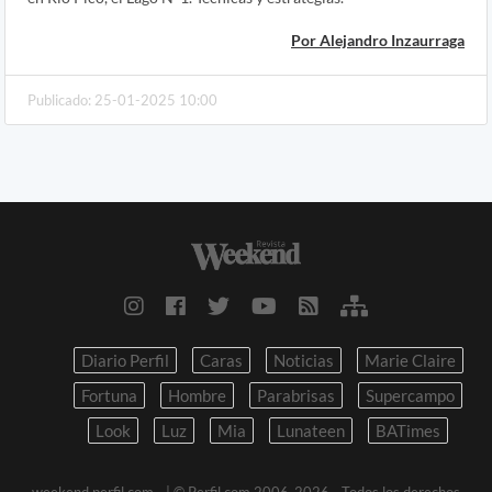
Por Alejandro Inzaurraga
Publicado: 25-01-2025 10:00
Diario Perfil
Caras
Noticias
Marie Claire
Fortuna
Hombre
Parabrisas
Supercampo
Look
Luz
Mia
Lunateen
BATimes