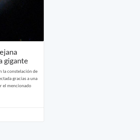
lejana
a gigante
n la constelación de
ectada gracias a una
or el mencionado