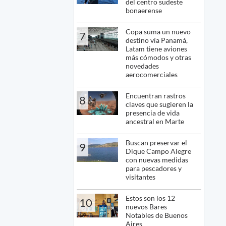
del centro sudeste
bonaerense
Copa suma un nuevo
7
destino vía Panamá,
Latam tiene aviones
más cómodos y otras
novedades
aerocomerciales
Encuentran rastros
8
claves que sugieren la
presencia de vida
ancestral en Marte
Buscan preservar el
9
Dique Campo Alegre
con nuevas medidas
para pescadores y
visitantes
Estos son los 12
10
nuevos Bares
Notables de Buenos
Aires