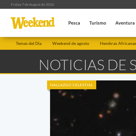
Friday 7 de August de 2026
Pesca
Turismo
Aventura
Temas del Día
Weekend de agosto
Hembras Africana
NOTICIAS DE
HALLAZGO CELESTIAL