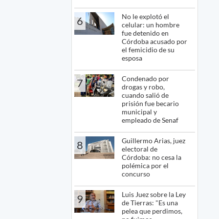
No le explotó el
6
celular: un hombre
fue detenido en
Córdoba acusado por
el femicidio de su
esposa
Condenado por
7
drogas y robo,
cuando salió de
prisión fue becario
municipal y
empleado de Senaf
Guillermo Arias, juez
8
electoral de
Córdoba: no cesa la
polémica por el
concurso
Luis Juez sobre la Ley
9
de Tierras: "Es una
pelea que perdimos,