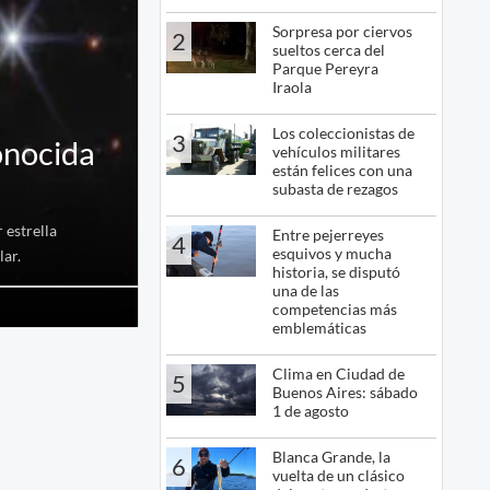
Sorpresa por ciervos
2
sueltos cerca del
Parque Pereyra
Iraola
Los coleccionistas de
3
onocida
vehículos militares
están felices con una
subasta de rezagos
 estrella
Entre pejerreyes
4
esquivos y mucha
lar.
historia, se disputó
una de las
competencias más
emblemáticas
Clima en Ciudad de
5
Buenos Aires: sábado
1 de agosto
Blanca Grande, la
6
vuelta de un clásico