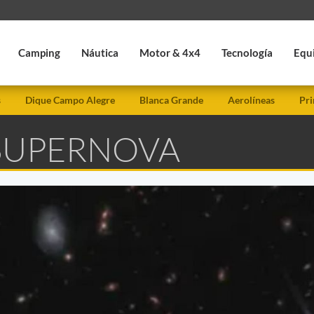
Camping
Náutica
Motor & 4x4
Tecnología
Equ
s
Dique Campo Alegre
Blanca Grande
Aerolíneas
Pri
 SUPERNOVA