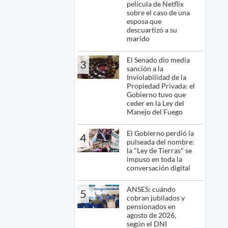
película de Netflix
sobre el caso de una
esposa que
descuartizó a su
marido
El Senado dio media
3
sanción a la
Inviolabilidad de la
Propiedad Privada: el
Gobierno tuvo que
ceder en la Ley del
Manejo del Fuego
El Gobierno perdió la
4
pulseada del nombre:
la "Ley de Tierras" se
impuso en toda la
conversación digital
ANSES: cuándo
5
cobran jubilados y
pensionados en
agosto de 2026,
según el DNI