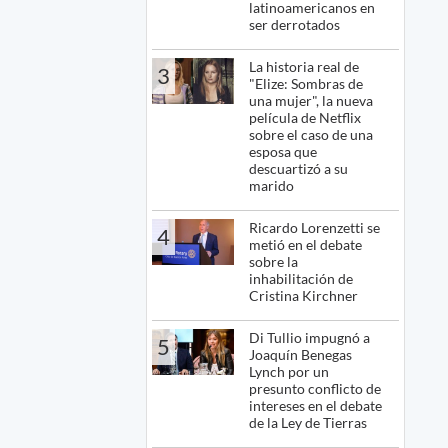
latinoamericanos en
ser derrotados
La historia real de
3
"Elize: Sombras de
una mujer", la nueva
película de Netflix
sobre el caso de una
esposa que
descuartizó a su
marido
Ricardo Lorenzetti se
4
metió en el debate
sobre la
inhabilitación de
Cristina Kirchner
Di Tullio impugnó a
5
Joaquín Benegas
Lynch por un
presunto conflicto de
intereses en el debate
de la Ley de Tierras