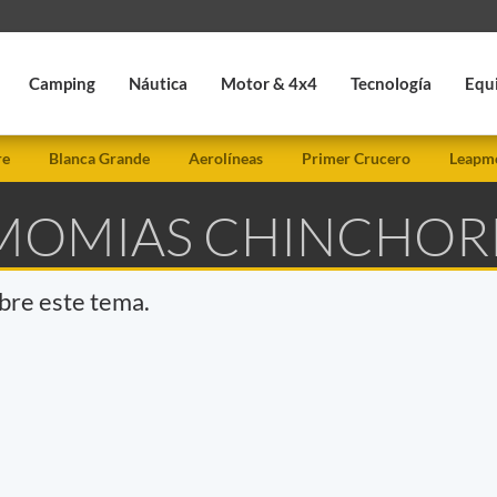
Camping
Náutica
Motor & 4x4
Tecnología
Equ
re
Blanca Grande
Aerolíneas
Primer Crucero
Leapmo
 MOMIAS CHINCHO
obre este tema.