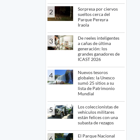
Sorpresa por ciervos
2
sueltos cerca del
Parque Pereyra
Iraola
De reeles inteligentes
3
a cañas de última
generación: los
grandes ganadores de
ICAST 2026
Nuevos tesoros
4
globales: la Unesco
sumó 25 sitios a su
lista de Patrimonio
Mundial
Los coleccionistas de
5
vehículos militares
están felices con una
subasta de rezagos
El Parque Nacional
6