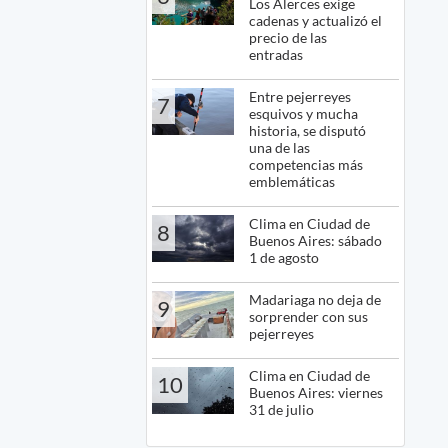
Los Alerces exige
cadenas y actualizó el
precio de las
entradas
Entre pejerreyes
7
esquivos y mucha
historia, se disputó
una de las
competencias más
emblemáticas
Clima en Ciudad de
8
Buenos Aires: sábado
1 de agosto
Madariaga no deja de
9
sorprender con sus
pejerreyes
Clima en Ciudad de
10
Buenos Aires: viernes
31 de julio