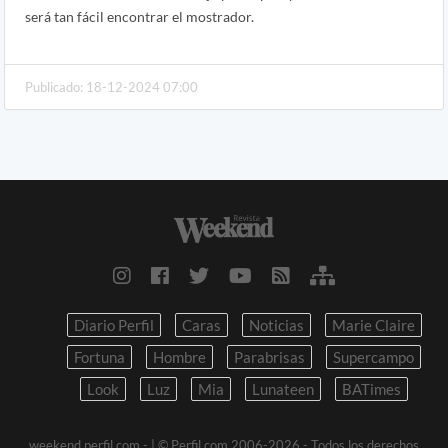
será tan fácil encontrar el mostrador.
Publicado: 18-12-2024 07:00
Diario Perfil
Caras
Noticias
Marie Claire
Fortuna
Hombre
Parabrisas
Supercampo
Look
Luz
Mia
Lunateen
BATimes
weekend.perfil.com -
| © Perfil.com 2006-2026 - Todos los derechos