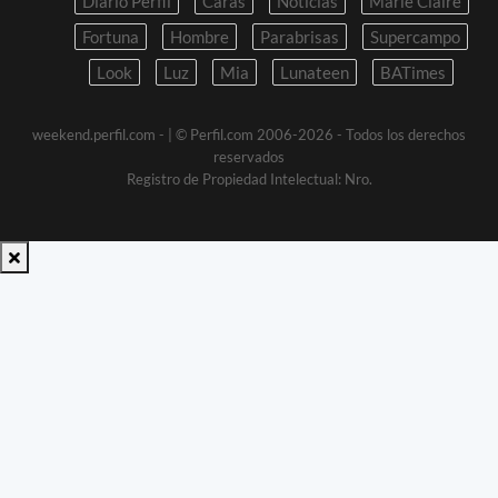
Diario Perfil
Caras
Noticias
Marie Claire
Fortuna
Hombre
Parabrisas
Supercampo
Look
Luz
Mia
Lunateen
BATimes
weekend.perfil.com -
| © Perfil.com 2006-2026 - Todos los derechos
reservados
Registro de Propiedad Intelectual: Nro.