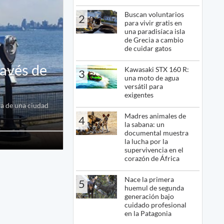
Buscan voluntarios
2
para vivir gratis en
una paradisíaca isla
de Grecia a cambio
de cuidar gatos
ravés de
Kawasaki STX 160 R:
3
una moto de agua
versátil para
exigentes
ra de una ciudad
Madres animales de
4
la sabana: un
documental muestra
la lucha por la
supervivencia en el
corazón de África
Nace la primera
5
huemul de segunda
generación bajo
cuidado profesional
en la Patagonia