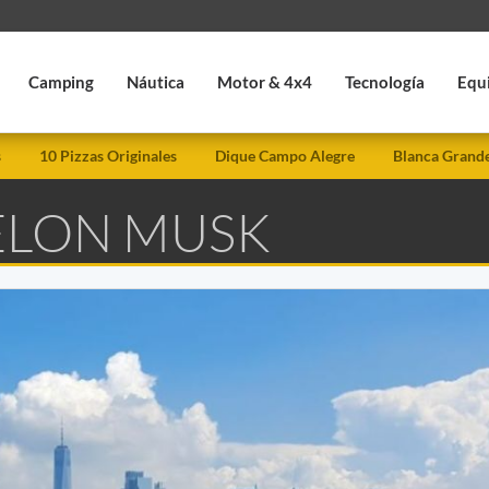
Camping
Náutica
Motor & 4x4
Tecnología
Equ
s
10 Pizzas Originales
Dique Campo Alegre
Blanca Grand
 ELON MUSK