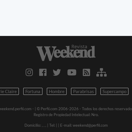
ie Claire
Fortuna
Hombre
Parabrisas
Supercampo
weekend.perfil.com -
| © Perfil.com 2006-2026 - Todos los derechos reservado
Registro de Propiedad Intelectual: Nro.
Domicilio:
,
,
,
| Tel:
|
| E-mail:
weekend@perfil.com