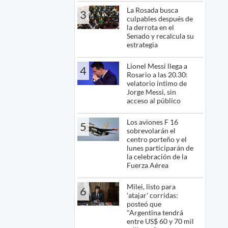
La Rosada busca
3
culpables después de
la derrota en el
Senado y recalcula su
estrategia
Lionel Messi llega a
4
Rosario a las 20.30:
velatorio íntimo de
Jorge Messi, sin
acceso al público
Los aviones F 16
5
sobrevolarán el
centro porteño y el
lunes participarán de
la celebración de la
Fuerza Aérea
Milei, listo para
6
'atajar' corridas:
posteó que
"Argentina tendrá
entre US$ 60 y 70 mil