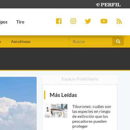
ipos
Tiro
e
Aerolíneas
Espacio Publicitario
Más Leídas
Tiburones: cuáles son
1
las especies en riesgo
de extinción que los
pescadores pueden
proteger