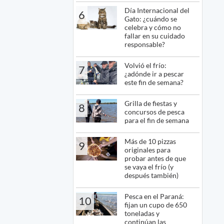
Día Internacional del
6
Gato: ¿cuándo se
celebra y cómo no
fallar en su cuidado
responsable?
Volvió el frío:
7
¿adónde ir a pescar
este fin de semana?
Grilla de fiestas y
8
concursos de pesca
para el fin de semana
Más de 10 pizzas
9
originales para
probar antes de que
se vaya el frío (y
después también)
Pesca en el Paraná:
10
fijan un cupo de 650
toneladas y
continúan las