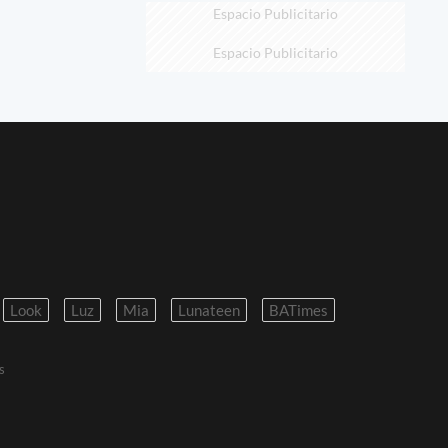
Espacio Publicitario
Espacio Publicitario
Look
Luz
Mia
Lunateen
BATimes
s