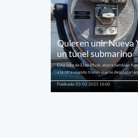
Quieren unir Nueva 
un túnel submarino
Esta idea de Elon Musk, ahora también fun
a la otra usando trenes que se desplazarían
Publicado: 03-02-2025 16:00