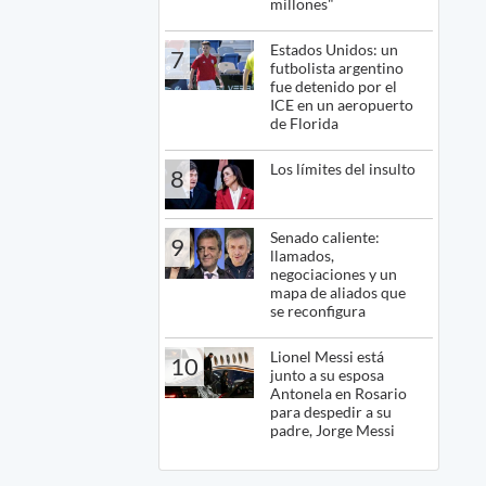
millones"
Estados Unidos: un
7
futbolista argentino
fue detenido por el
ICE en un aeropuerto
de Florida
Los límites del insulto
8
Senado caliente:
9
llamados,
negociaciones y un
mapa de aliados que
se reconfigura
Lionel Messi está
10
junto a su esposa
Antonela en Rosario
para despedir a su
padre, Jorge Messi