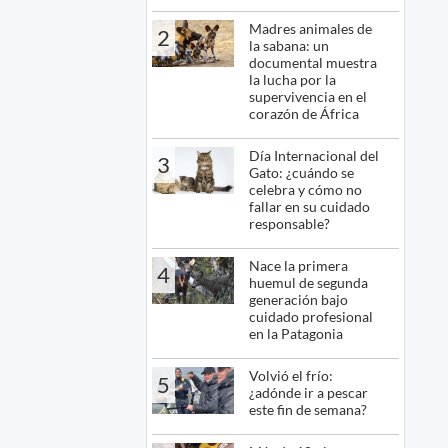
Madres animales de
2
la sabana: un
documental muestra
la lucha por la
supervivencia en el
corazón de África
Día Internacional del
3
Gato: ¿cuándo se
celebra y cómo no
fallar en su cuidado
responsable?
Nace la primera
4
huemul de segunda
generación bajo
cuidado profesional
en la Patagonia
Volvió el frío:
5
¿adónde ir a pescar
este fin de semana?