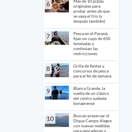
Más de 10 pizzas
6
originales para
probar antes de que
se vaya el frío (y
después también)
Pesca en el Paraná:
7
fijan un cupo de 650
toneladas y
continúan las
restricciones
Grilla de fiestas y
8
concursos de pesca
para el fin de semana
Blanca Grande, la
9
vuelta de un clásico
del centro sudeste
bonaerense
Buscan preservar el
10
Dique Campo Alegre
con nuevas medidas
para pescadores y