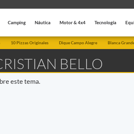
Camping
Náutica
Motor & 4x4
Tecnología
Equ
s
10 Pizzas Originales
Dique Campo Alegre
Blanca Grand
CRISTIAN BELLO
obre este tema.