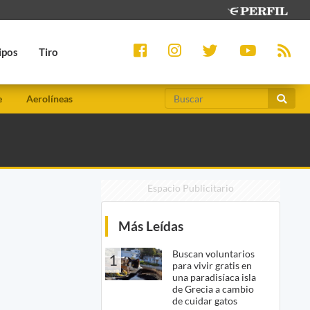
ipos
Tiro
e
Aerolíneas
Espacio Publicitario
Más Leídas
Buscan voluntarios
1
para vivir gratis en
una paradisíaca isla
de Grecia a cambio
de cuidar gatos