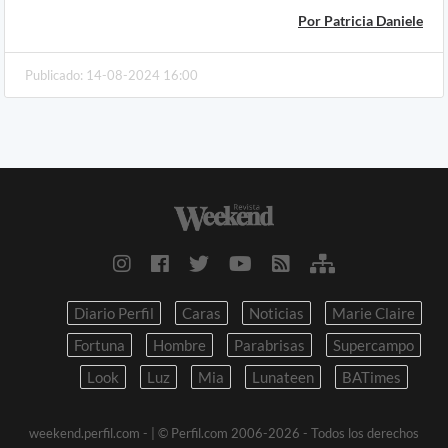
Por Patricia Daniele
Publicado: 14-08-2024 16:00
Diario Perfil
Caras
Noticias
Marie Claire
Fortuna
Hombre
Parabrisas
Supercampo
Look
Luz
Mia
Lunateen
BATimes
weekend.perfil.com -
| © Perfil.com 2006-2026 - Todos los derechos