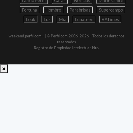
Diario Perfil
Caras
Noticias
Marie Claire
Fortuna
Hombre
Parabrisas
Supercampo
Look
Luz
Mia
Lunateen
BATimes
weekend.perfil.com -
| © Perfil.com 2006-2026 - Todos los derechos
reservados
Registro de Propiedad Intelectual: Nro.