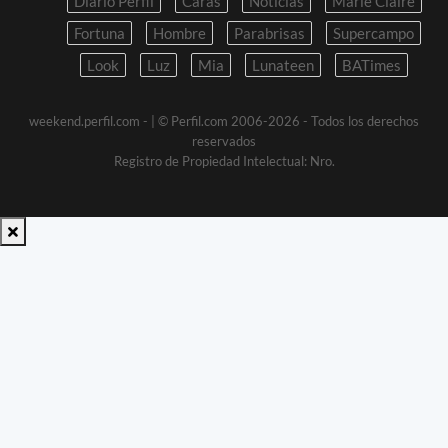
Diario Perfil
Caras
Noticias
Marie Claire
Fortuna
Hombre
Parabrisas
Supercampo
Look
Luz
Mia
Lunateen
BATimes
weekend.perfil.com -
| © Perfil.com 2006-2026 - Todos los derechos
reservados
Registro de Propiedad Intelectual: Nro.