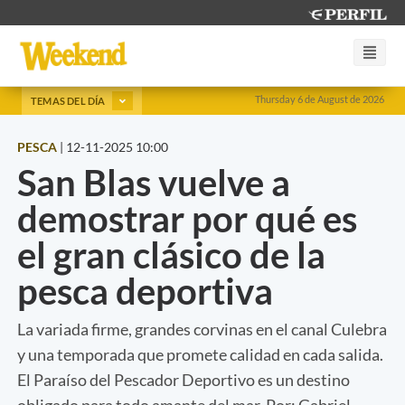
Thursday 6 de August de 2026
TEMAS DEL DÍA
PESCA
|
12-11-2025 10:00
San Blas vuelve a
demostrar por qué es
el gran clásico de la
pesca deportiva
La variada firme, grandes corvinas en el canal Culebra
y una temporada que promete calidad en cada salida.
El Paraíso del Pescador Deportivo es un destino
obligado para todo amante del mar. Por: Gabriel