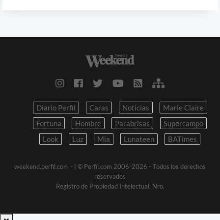
Diario Perfil
Caras
Noticias
Marie Claire
Fortuna
Hombre
Parabrisas
Supercampo
Look
Luz
Mia
Lunateen
BATimes
weekend.perfil.com -
| © Perfil.com 2006-2026 - Todos los derechos
reservados
Registro de Propiedad Intelectual: Nro.