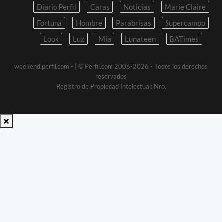
Diario Perfil
Caras
Noticias
Marie Claire
Fortuna
Hombre
Parabrisas
Supercampo
Look
Luz
Mia
Lunateen
BATimes
weekend.perfil.com -
| © Perfil.com 2006-2026 - Todos los derechos
reservados
Registro de Propiedad Intelectual: Nro.