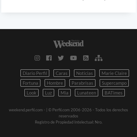
Diario Perfil
Caras
Noticias
Marie Claire
Fortuna
Hombre
Parabrisas
Supercampo
Look
Luz
Mia
Lunateen
BATimes
weekend.perfil.com -
| © Perfil.com 2006-2026 - Todos los derechos
reservados
Registro de Propiedad Intelectual: Nro.