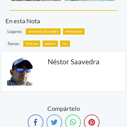
En esta Nota
Lugares:
JUNIN DE LOS ANDES
PATAGONIA
Temas:
TRUCHA
MOSCA
FLY
Néstor Saavedra
Compártelo