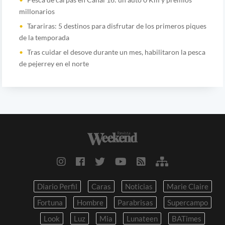
millonarios
Tarariras: 5 destinos para disfrutar de los primeros piques
de la temporada
Tras cuidar el desove durante un mes, habilitaron la pesca
de pejerrey en el norte
Diario Perfil
Caras
Noticias
Marie Claire
Fortuna
Hombre
Parabrisas
Supercampo
Look
Luz
Mia
Lunateen
BATimes