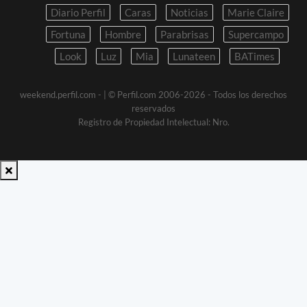
Diario Perfil
Caras
Noticias
Marie Claire
Fortuna
Hombre
Parabrisas
Supercampo
Look
Luz
Mia
Lunateen
BATimes
weekend.perfil.com -
| © Perfil.com 2006-2026 - Todos los derechos
reservados
Registro de Propiedad Intelectual: Nro.