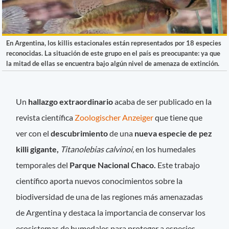
En Argentina, los killis estacionales están representados por 18 especies
reconocidas. La situación de este grupo en el país es preocupante: ya que
la mitad de ellas se encuentra bajo algún nivel de amenaza de extinción.
Un
hallazgo extraordinario
acaba de ser publicado en la
revista científica
Zoologischer Anzeiger
que tiene que
ver con el
descubrimiento
de una
nueva especie de pez
killi gigante,
Titanolebias calvinoi,
en los humedales
temporales del
Parque Nacional Chaco.
Este trabajo
científico aporta nuevos conocimientos sobre la
biodiversidad de una de las regiones más amenazadas
de Argentina y destaca la importancia de conservar los
ecosistemas de humedales para proteger a especies