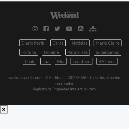
Diario Perfil
Caras
Noticias
Marie Claire
Fortuna
Hombre
Parabrisas
Supercampo
Look
Luz
Mia
Lunateen
BATimes
weekend.perfil.com -
| © Perfil.com 2006-2026 - Todos los derechos
reservados
Registro de Propiedad Intelectual: Nro.