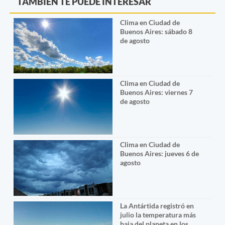
TAMBIÉN TE PUEDE INTERESAR
Clima en Ciudad de
Buenos Aires: sábado 8
de agosto
Clima en Ciudad de
Buenos Aires: viernes 7
de agosto
Clima en Ciudad de
Buenos Aires: jueves 6 de
agosto
La Antártida registró en
julio la temperatura más
baja del planeta en los