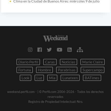
Clima en la Ciudad de Buenos Aires: miércoles 9 de julio
Diario Perfil
Caras
Noticias
Marie Claire
Fortuna
Hombre
Parabrisas
Supercampo
Look
Luz
Mia
Lunateen
BATimes
weekend.perfil.com -
| © Perfil.com 2006-2026 - Todos los derechos
reservados
Registro de Propiedad Intelectual: Nro.