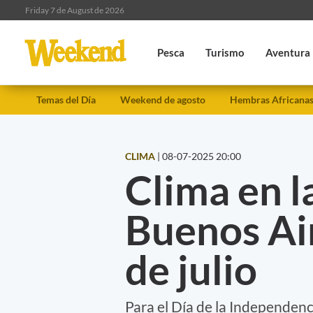
Friday 7 de August de 2026
Pesca
Turismo
Aventura
Temas del Día
Weekend de agosto
Hembras Africana
CLIMA
|
08-07-2025 20:00
Clima en l
Buenos Air
de julio
Para el Día de la Independenci