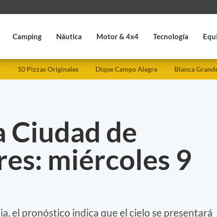
Camping
Náutica
Motor & 4x4
Tecnología
Equ
s
10 Pizzas Originales
Dique Campo Alegre
Blanca Grand
a Ciudad de
es: miércoles 9
a, el pronóstico indica que el cielo se presentará