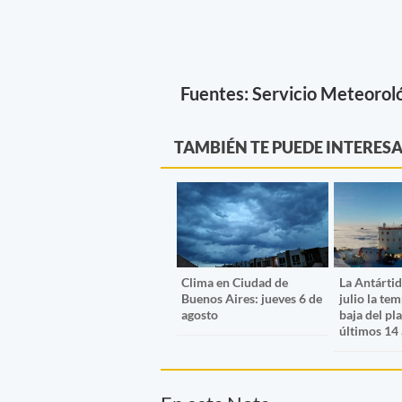
Fuentes: Servicio Meteorol
TAMBIÉN TE PUEDE INTERES
Clima en Ciudad de
La Antártid
Buenos Aires: jueves 6 de
julio la te
agosto
baja del pl
últimos 14