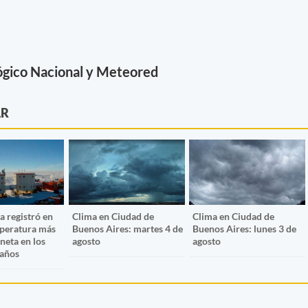
ógico Nacional y Meteored
AR
a registró en
Clima en Ciudad de
Clima en Ciudad de
mperatura más
Buenos Aires: martes 4 de
Buenos Aires: lunes 3 de
aneta en los
agosto
agosto
 años