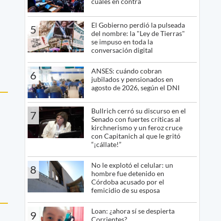
cuáles en contra
El Gobierno perdió la pulseada
5
del nombre: la "Ley de Tierras"
se impuso en toda la
conversación digital
ANSES: cuándo cobran
6
jubilados y pensionados en
agosto de 2026, según el DNI
Bullrich cerró su discurso en el
7
Senado con fuertes críticas al
kirchnerismo y un feroz cruce
con Capitanich al que le gritó
“¡cállate!”
No le explotó el celular: un
8
hombre fue detenido en
Córdoba acusado por el
femicidio de su esposa
Loan: ¿ahora sí se despierta
9
Corrientes?