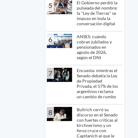
El Gobierno perdió la
5
pulseada del nombre:
la "Ley de Tierras" se
impuso en toda la
conversación digital
ANSES: cuándo
6
cobran jubilados y
pensionados en
agosto de 2026,
según el DNI
Encuesta: mientras el
7
Senado debatía la Ley
de Propiedad
Privada, el 57% de los
argentinos reclama
un cambio de rumbo
Bullrich cerró su
8
discurso en el Senado
con fuertes críticas al
kirchnerismo y un
feroz cruce con
Capitanich al que le