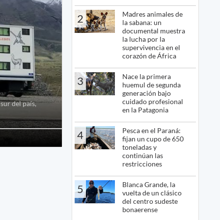
Madres animales de
2
la sabana: un
documental muestra
la lucha por la
supervivencia en el
corazón de África
Nace la primera
3
huemul de segunda
generación bajo
cuidado profesional
sur del país,
en la Patagonia
Pesca en el Paraná:
4
fijan un cupo de 650
toneladas y
continúan las
restricciones
Blanca Grande, la
5
vuelta de un clásico
del centro sudeste
bonaerense