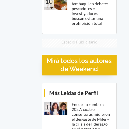
10
tambaqui en debate:
pescadores e
investigadores
buscan evitar una
prohibición total
Espacio Publicitario
Mirá todos los autores
de Weekend
Más Leídas de Perfil
Encuesta rumbo a
1
2027: cuatro
consultoras midieron
el desgaste de Milei y
la crisis de liderazgo
en el peronismo