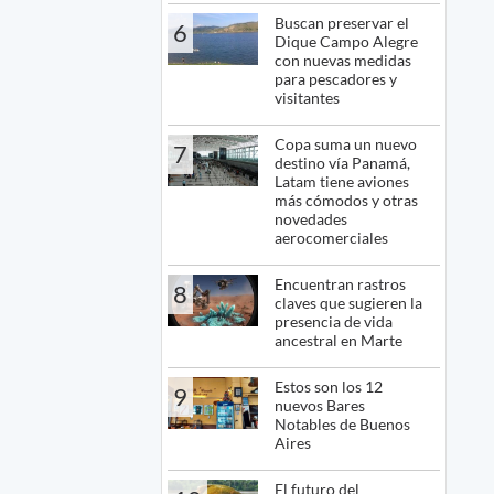
Buscan preservar el
6
Dique Campo Alegre
con nuevas medidas
para pescadores y
visitantes
Copa suma un nuevo
7
destino vía Panamá,
Latam tiene aviones
más cómodos y otras
novedades
aerocomerciales
Encuentran rastros
8
claves que sugieren la
presencia de vida
ancestral en Marte
Estos son los 12
9
nuevos Bares
Notables de Buenos
Aires
El futuro del