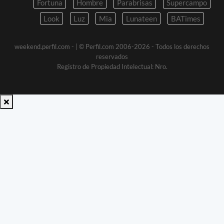
Fortuna
Hombre
Parabrisas
Supercampo
Look
Luz
Mia
Lunateen
BATimes
weekend.perfil.com -
| © Perfil.com 2006-2026 - Todos los derechos
reservados
Registro de Propiedad Intelectual: Nro.