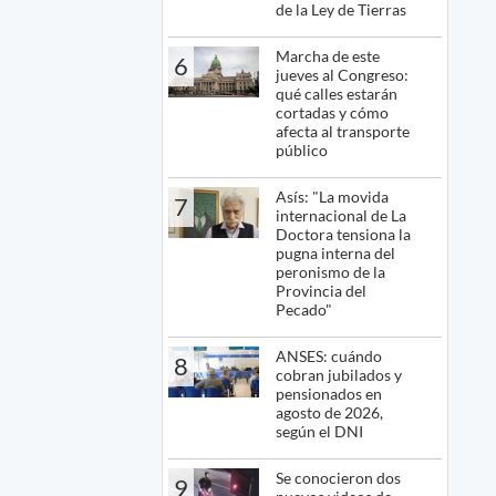
de la Ley de Tierras
Marcha de este
6
jueves al Congreso:
qué calles estarán
cortadas y cómo
afecta al transporte
público
Asís: "La movida
7
internacional de La
Doctora tensiona la
pugna interna del
peronismo de la
Provincia del
Pecado"
ANSES: cuándo
8
cobran jubilados y
pensionados en
agosto de 2026,
según el DNI
Se conocieron dos
9