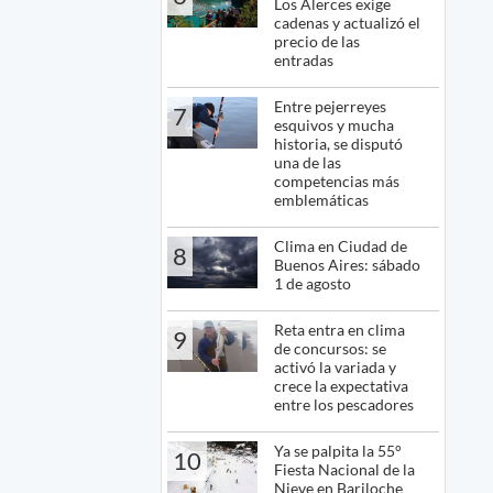
Los Alerces exige
cadenas y actualizó el
precio de las
entradas
Entre pejerreyes
7
esquivos y mucha
historia, se disputó
una de las
competencias más
emblemáticas
Clima en Ciudad de
8
Buenos Aires: sábado
1 de agosto
Reta entra en clima
9
de concursos: se
activó la variada y
crece la expectativa
entre los pescadores
Ya se palpita la 55°
10
Fiesta Nacional de la
Nieve en Bariloche