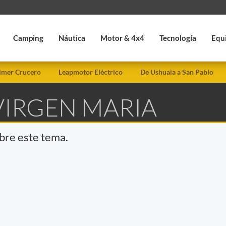
Camping
Náutica
Motor & 4x4
Tecnología
Equ
imer Crucero
Leapmotor Eléctrico
De Ushuaia a San Pablo
VIRGEN MARIA
obre este tema.