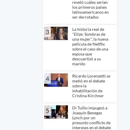
reveló cuáles serían
los primeros países
latinoamericanos en
ser derrotados
La historia real de
3
"Elize: Sombras de
una mujer", la nueva
película de Netflix
sobre el caso de una
esposa que
descuartizó a su
marido
Ricardo Lorenzetti se
4
metió en el debate
sobre la
inhabilitación de
Cristina Kirchner
Di Tullio impugnó a
5
Joaquín Benegas
Lynch por un
presunto conflicto de
intereses en el debate