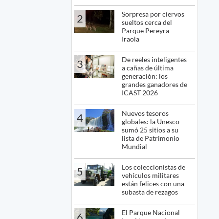
Sorpresa por ciervos
2
sueltos cerca del
Parque Pereyra
Iraola
De reeles inteligentes
3
a cañas de última
generación: los
grandes ganadores de
ICAST 2026
Nuevos tesoros
4
globales: la Unesco
sumó 25 sitios a su
lista de Patrimonio
Mundial
Los coleccionistas de
5
vehículos militares
están felices con una
subasta de rezagos
El Parque Nacional
6