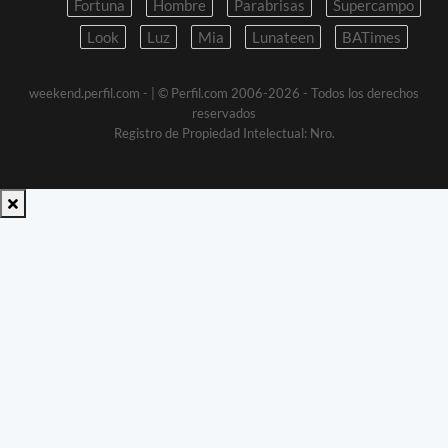
Fortuna
Hombre
Parabrisas
Supercampo
Look
Luz
Mia
Lunateen
BATimes
weekend.perfil.com -
| © Perfil.com 2006-2026 - Todos los derechos
reservados
Registro de Propiedad Intelectual: Nro.