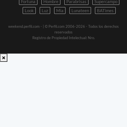
Fortuna
Hombre
Parabrisas
Supercampo
Look
Luz
Mia
Lunateen
BATimes
weekend.perfil.com -
| © Perfil.com 2006-2026 - Todos los derechos
reservados
Registro de Propiedad Intelectual: Nro.