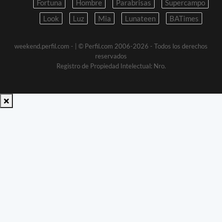
Fortuna
Hombre
Parabrisas
Supercampo
Look
Luz
Mia
Lunateen
BATimes
weekend.perfil.com -
| © Perfil.com 2006-2026 - Todos los derechos
reservados
Registro de Propiedad Intelectual: Nro.