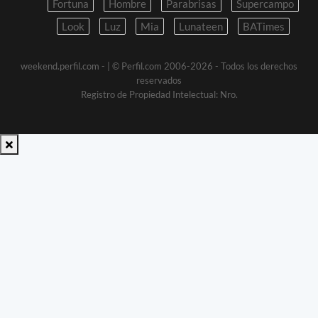
Fortuna
Hombre
Parabrisas
Supercampo
Look
Luz
Mia
Lunateen
BATimes
weekend.perfil.com -
| © Perfil.com 2006-2026 - Todos los derechos
reservados
Registro de Propiedad Intelectual: Nro.