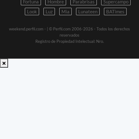
Fortuna
Hombre
Parabrisas
Supercampo
Look
Luz
Mia
Lunateen
BATimes
weekend.perfil.com -
| © Perfil.com 2006-2026 - Todos los derechos
reservados
Registro de Propiedad Intelectual: Nro.