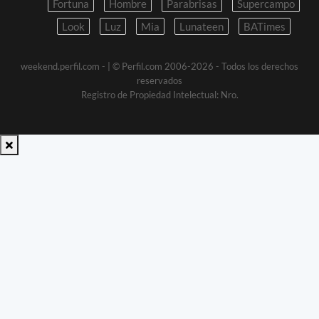
Fortuna
Hombre
Parabrisas
Supercampo
Look
Luz
Mia
Lunateen
BATimes
weekend.perfil.com -
| © Perfil.com 2006-2026 - Todos los derechos
reservados
Registro de Propiedad Intelectual: Nro.