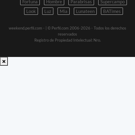
Fortuna
Hombre
Parabrisas
Supercampo
Look
Luz
Mia
Lunateen
BATimes
weekend.perfil.com -
| © Perfil.com 2006-2026 - Todos los derechos
reservados
Registro de Propiedad Intelectual: Nro.