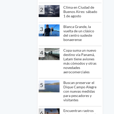
Clima en Ciudad de
2
Buenos Aires: sábado
1 de agosto
Blanca Grande, la
3
vuelta de un clásico
del centro sudeste
bonaerense
Copa suma un nuevo
4
destino vía Panamá,
Latam tiene aviones
más cómodos y otras
novedades
aerocomerciales
Buscan preservar el
5
Dique Campo Alegre
con nuevas medidas
para pescadores y
visitantes
Encuentran rastros
6