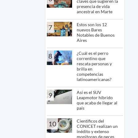
claves que sugieren la
presencia de vida
ancestral en Marte
Estos son los 12
7
nuevos Bares
Notables de Buenos
Aires
¿Cuál es el perro
8
correntino que
rescata personas y
brilla en
competencias
latinoamericanas?
Así es el SUV
9
Leapmotor híbrido
que acaba de llegar al
país
Científicos del
10
CONICET realizan un
inédito y extenso
monitoreo de peces