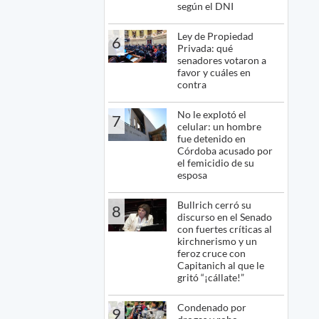
según el DNI
Ley de Propiedad
6
Privada: qué
senadores votaron a
favor y cuáles en
contra
No le explotó el
7
celular: un hombre
fue detenido en
Córdoba acusado por
el femicidio de su
esposa
Bullrich cerró su
8
discurso en el Senado
con fuertes críticas al
kirchnerismo y un
feroz cruce con
Capitanich al que le
gritó “¡cállate!”
Condenado por
9