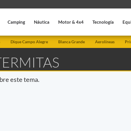
Camping
Náutica
Motor & 4x4
Tecnología
Equ
s
Dique Campo Alegre
Blanca Grande
Aerolíneas
Pri
TERMITAS
obre este tema.