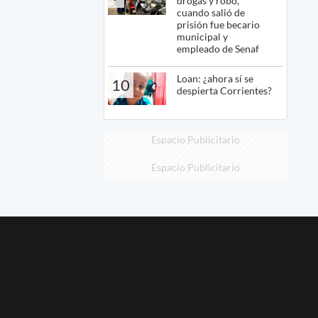
drogas y robo,
cuando salió de
prisión fue becario
municipal y
empleado de Senaf
Loan: ¿ahora sí se
10
despierta Corrientes?
Espacio Publicitario
Espacio Publicitario