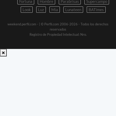
Fortuna
Hombre
Parabrisas
Supercampo
Look
Luz
Mia
Lunateen
BATimes
weekend.perfil.com -
| © Perfil.com 2006-2026 - Todos los derechos
reservados
Registro de Propiedad Intelectual: Nro.