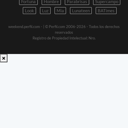
Fortuna
Hombre
Parabrisas
Supercampo
Look
Luz
Mia
Lunateen
BATimes
weekend.perfil.com -
| © Perfil.com 2006-2026 - Todos los derechos
reservados
Registro de Propiedad Intelectual: Nro.