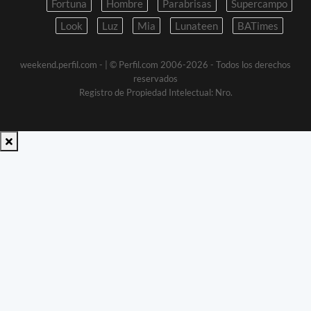
Fortuna
Hombre
Parabrisas
Supercampo
Look
Luz
Mia
Lunateen
BATimes
weekend.perfil.com -
| © Perfil.com 2006-2026 - Todos los derechos
reservados
Registro de Propiedad Intelectual: Nro.