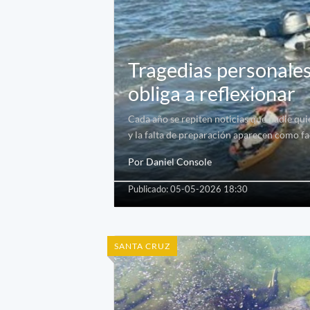
Tragedias personales
obliga a reflexionar
Cada año se repiten noticias que nadie quie
y la falta de preparación aparecen como fac
Por Daniel Console
Publicado: 05-05-2026 18:30
SANTA CRUZ