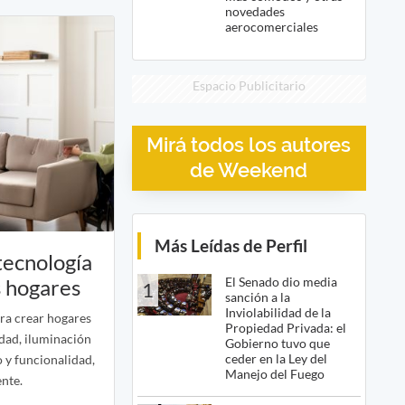
novedades
aerocomerciales
Espacio Publicitario
Mirá todos los autores
de Weekend
Más Leídas de Perfil
tecnología
El Senado dio media
s hogares
1
sanción a la
Inviolabilidad de la
ara crear hogares
Propiedad Privada: el
idad, iluminación
Gobierno tuvo que
ceder en la Ley del
o y funcionalidad,
Manejo del Fuego
ente.