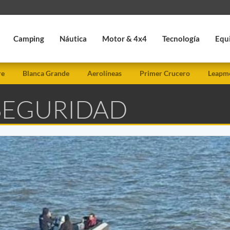
Camping
Náutica
Motor & 4x4
Tecnología
Equ
re
Blanca Grande
Aerolíneas
Primer Crucero
Leapmo
 SEGURIDAD