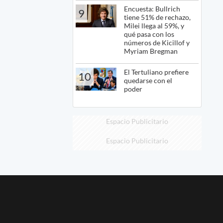
Encuesta: Bullrich
9
tiene 51% de rechazo,
Milei llega al 59%, y
qué pasa con los
números de Kicillof y
Myriam Bregman
El Tertuliano prefiere
10
quedarse con el
poder
Espacio Publicitario
Espacio Publicitario