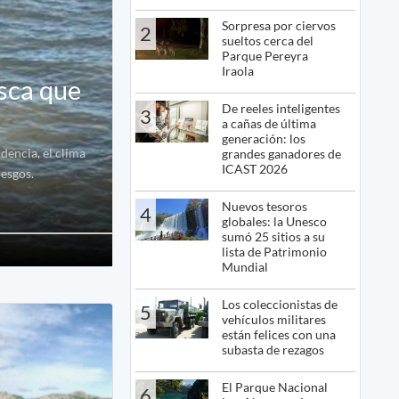
Sorpresa por ciervos
2
sueltos cerca del
Parque Pereyra
Iraola
esca que
De reeles inteligentes
3
a cañas de última
generación: los
dencia, el clima
grandes ganadores de
ICAST 2026
iesgos.
Nuevos tesoros
4
globales: la Unesco
sumó 25 sitios a su
lista de Patrimonio
Mundial
Los coleccionistas de
5
vehículos militares
están felices con una
subasta de rezagos
El Parque Nacional
6