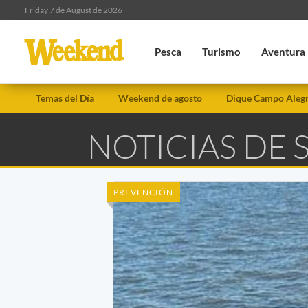
Friday 7 de August de 2026
Pesca
Turismo
Aventura
Temas del Día
Weekend de agosto
Dique Campo Aleg
NOTICIAS DE
PREVENCIÓN