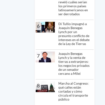
reveló cuáles serían
los primeros países
latinoamericanos en
ser derrotados
Di Tullio impugnó a
6
Joaquín Benegas
Lynch por un
presunto conflicto de
intereses en el debate
de la Ley de Tierras
Joaquín Benegas
7
Lynch y la venta de
tierras a extranjeros:
los negocios privados
de un senador
cercano a Milei
Marcha al Congreso:
8
qué calles están
cortadas y cómo
circula el transporte
público