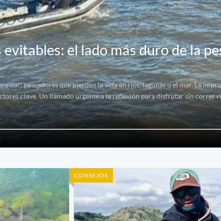
 evitables: el lado más duro de la p
re dar: pescadores que pierden la vida en ríos, lagunas o el mar. La impru
tores clave. Un llamado urgente a la reflexión para disfrutar sin correr r
CONSEJOS