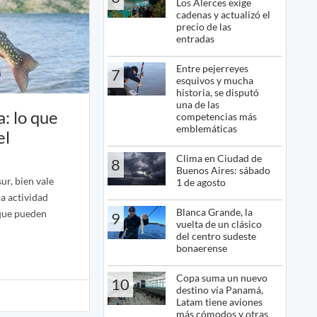
Los Alerces exige
cadenas y actualizó el
precio de las
entradas
Entre pejerreyes
7
esquivos y mucha
historia, se disputó
una de las
a: lo que
competencias más
emblemáticas
el
Clima en Ciudad de
8
Buenos Aires: sábado
ur, bien vale
1 de agosto
a actividad
Blanca Grande, la
 que pueden
9
vuelta de un clásico
del centro sudeste
bonaerense
Copa suma un nuevo
10
destino vía Panamá,
Latam tiene aviones
más cómodos y otras