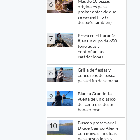
Más de 10 pizzas
6
originales para
probar antes de que
se vaya el frío (y
después también)
Pesca en el Paraná:
7
fijan un cupo de 650
toneladas y
continúan las
restricciones
Grilla de fiestas y
8
concursos de pesca
para el fin de semana
Blanca Grande, la
9
vuelta de un clásico
del centro sudeste
bonaerense
Buscan preservar el
10
Dique Campo Alegre
con nuevas medidas
para pescadores y