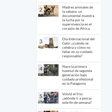
Madres animales de
2
la sabana: un
documental muestra
la lucha por la
supervivencia en el
corazón de África
Día Internacional del
3
Gato: ¿cuándo se
celebra y cómo no
fallar en su cuidado
responsable?
Nace la primera
4
huemul de segunda
generación bajo
cuidado profesional
en la Patagonia
Volvió el frío:
5
¿adónde ir a pescar
este fin de semana?