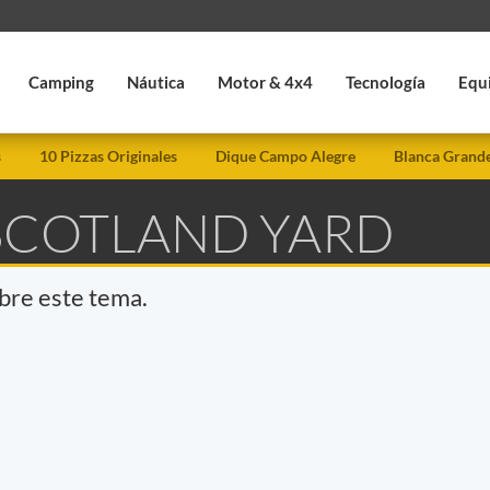
Camping
Náutica
Motor & 4x4
Tecnología
Equ
s
10 Pizzas Originales
Dique Campo Alegre
Blanca Grand
 SCOTLAND YARD
obre este tema.