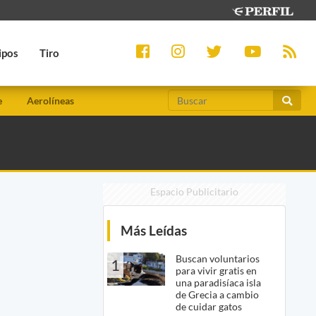
ipos
Tiro
e
Aerolíneas
Espacio Publicitario
Más Leídas
Buscan voluntarios
1
para vivir gratis en
una paradisíaca isla
de Grecia a cambio
de cuidar gatos