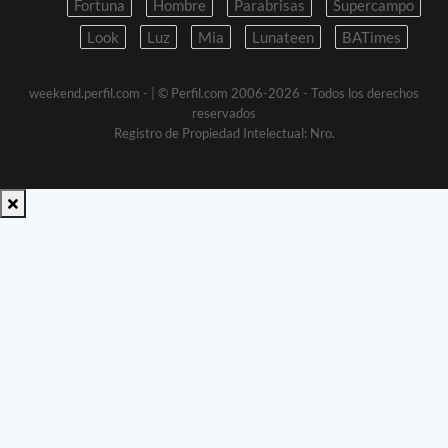
Fortuna
Hombre
Parabrisas
Supercampo
Look
Luz
Mia
Lunateen
BATimes
weekend.perfil.com -
| © Perfil.com 2006-2026 - Todos los derechos
reservados
Registro de Propiedad Intelectual: Nro.