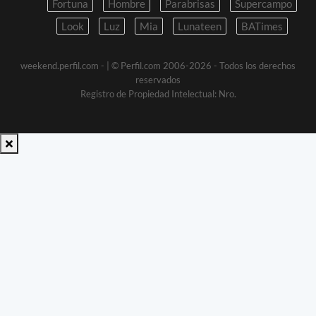
Fortuna
Hombre
Parabrisas
Supercampo
Look
Luz
Mia
Lunateen
BATimes
weekend.perfil.com -
| © Perfil.com 2006-2026 - Todos los derechos
reservados
Registro de Propiedad Intelectual: Nro.