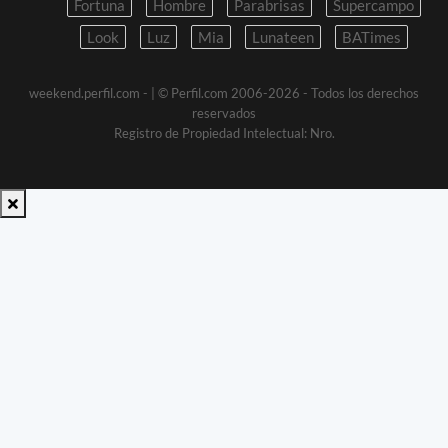
Fortuna
Hombre
Parabrisas
Supercampo
Look
Luz
Mia
Lunateen
BATimes
weekend.perfil.com -
| © Perfil.com 2006-2026 - Todos los derechos
reservados
Registro de Propiedad Intelectual: Nro.