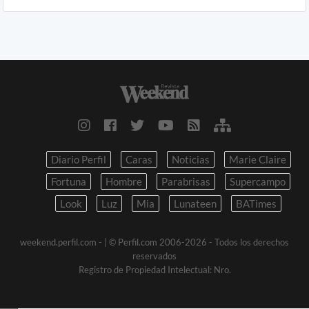
Diario Perfil
Caras
Noticias
Marie Claire
Fortuna
Hombre
Parabrisas
Supercampo
Look
Luz
Mia
Lunateen
BATimes
weekend.perfil.com -
| © Perfil.com 2006-2026 - Todos los derechos
reservados
Registro de Propiedad Intelectual: Nro.