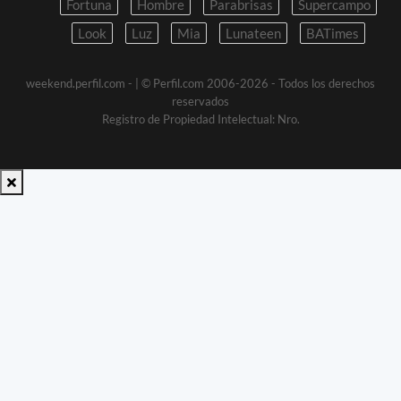
Fortuna
Hombre
Parabrisas
Supercampo
Look
Luz
Mia
Lunateen
BATimes
weekend.perfil.com -
| © Perfil.com 2006-2026 - Todos los derechos
reservados
Registro de Propiedad Intelectual: Nro.