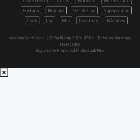
Diario Perfil
Caras
Noticias
Marie Claire
Fortuna
Hombre
Parabrisas
Supercampo
Look
Luz
Mia
Lunateen
BATimes
weekend.perfil.com -
| © Perfil.com 2006-2026 - Todos los derechos
reservados
Registro de Propiedad Intelectual: Nro.