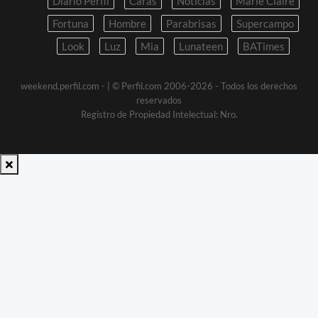
Diario Perfil
Caras
Noticias
Marie Claire
Fortuna
Hombre
Parabrisas
Supercampo
Look
Luz
Mia
Lunateen
BATimes
weekend.perfil.com -
| © Perfil.com 2006-2026 - Todos los derechos
reservados
Registro de Propiedad Intelectual: Nro.