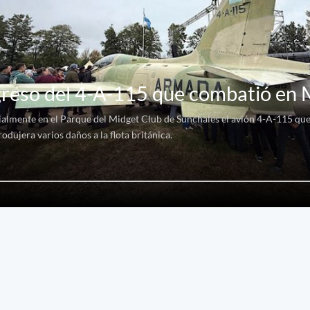
greso del 4-A-115 que combatió en 
ialmente en el Parque del Midget Club de Sunchales el avión 4-A-115 qu
odujera varios daños a la flota británica.