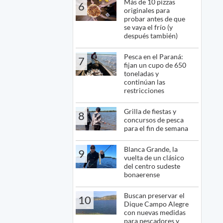
Más de 10 pizzas
6
originales para
probar antes de que
se vaya el frío (y
después también)
Pesca en el Paraná:
7
fijan un cupo de 650
toneladas y
continúan las
restricciones
Grilla de fiestas y
8
concursos de pesca
para el fin de semana
Blanca Grande, la
9
vuelta de un clásico
del centro sudeste
bonaerense
Buscan preservar el
10
Dique Campo Alegre
con nuevas medidas
para pescadores y