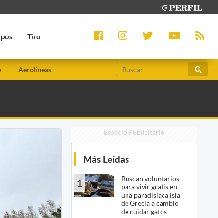
ipos
Tiro
e
Aerolíneas
Espacio Publicitario
Más Leídas
Buscan voluntarios
1
para vivir gratis en
una paradisíaca isla
de Grecia a cambio
de cuidar gatos