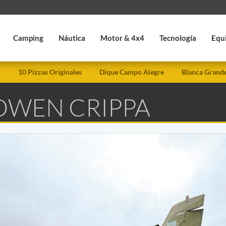
Camping
Náutica
Motor & 4x4
Tecnología
Equ
s
10 Pizzas Originales
Dique Campo Alegre
Blanca Grand
 OWEN CRIPPA