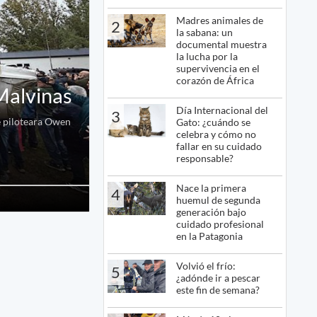
Madres animales de
2
la sabana: un
documental muestra
la lucha por la
supervivencia en el
corazón de África
Malvinas
Día Internacional del
3
e piloteara Owen
Gato: ¿cuándo se
celebra y cómo no
fallar en su cuidado
responsable?
Nace la primera
4
huemul de segunda
generación bajo
cuidado profesional
en la Patagonia
Volvió el frío:
5
¿adónde ir a pescar
este fin de semana?