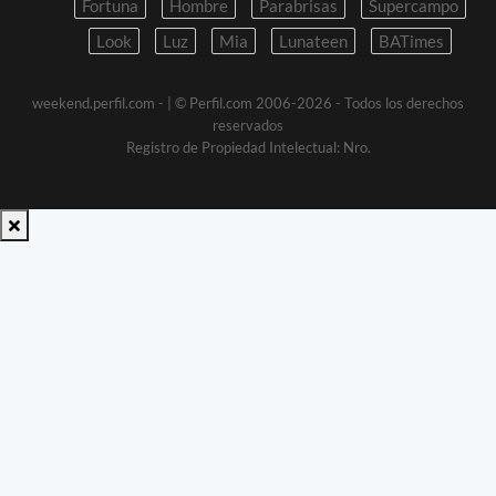
Fortuna
Hombre
Parabrisas
Supercampo
Look
Luz
Mia
Lunateen
BATimes
weekend.perfil.com -
| © Perfil.com 2006-2026 - Todos los derechos
reservados
Registro de Propiedad Intelectual: Nro.