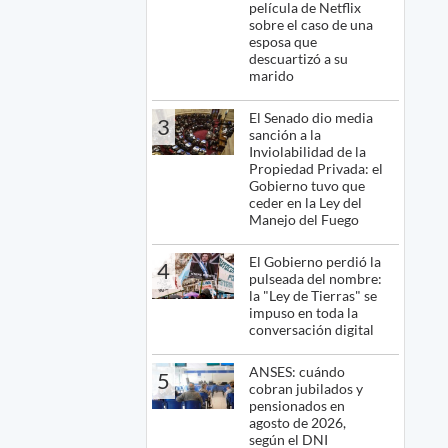
película de Netflix
sobre el caso de una
esposa que
descuartizó a su
marido
El Senado dio media
3
sanción a la
Inviolabilidad de la
Propiedad Privada: el
Gobierno tuvo que
ceder en la Ley del
Manejo del Fuego
El Gobierno perdió la
4
pulseada del nombre:
la "Ley de Tierras" se
impuso en toda la
conversación digital
ANSES: cuándo
5
cobran jubilados y
pensionados en
agosto de 2026,
según el DNI