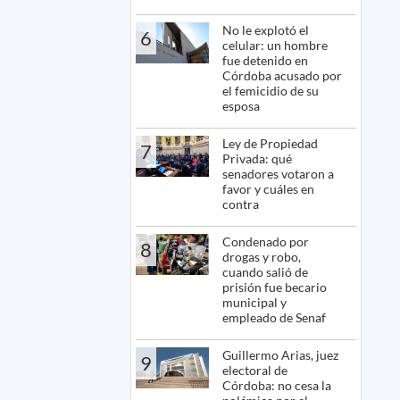
No le explotó el
6
celular: un hombre
fue detenido en
Córdoba acusado por
el femicidio de su
esposa
Ley de Propiedad
7
Privada: qué
senadores votaron a
favor y cuáles en
contra
Condenado por
8
drogas y robo,
cuando salió de
prisión fue becario
municipal y
empleado de Senaf
Guillermo Arias, juez
9
electoral de
Córdoba: no cesa la