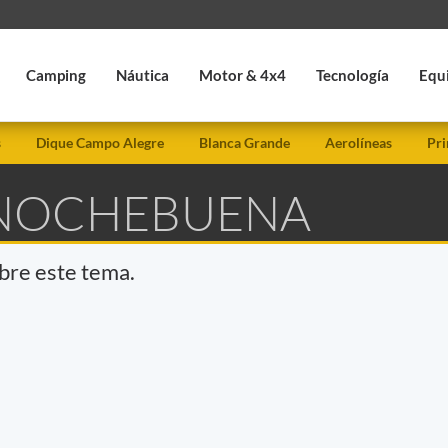
Camping
Náutica
Motor & 4x4
Tecnología
Equ
s
Dique Campo Alegre
Blanca Grande
Aerolíneas
Pri
 NOCHEBUENA
obre este tema.