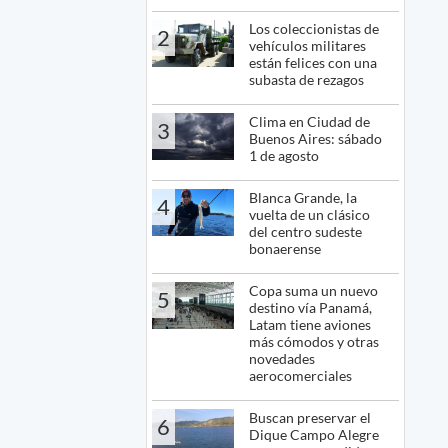
Los coleccionistas de
2
vehículos militares
están felices con una
subasta de rezagos
Clima en Ciudad de
3
Buenos Aires: sábado
1 de agosto
Blanca Grande, la
4
vuelta de un clásico
del centro sudeste
bonaerense
Copa suma un nuevo
5
destino vía Panamá,
Latam tiene aviones
más cómodos y otras
novedades
aerocomerciales
Buscan preservar el
6
Dique Campo Alegre