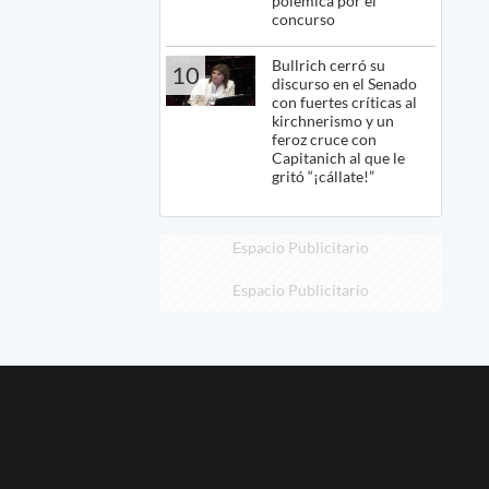
polémica por el
concurso
Bullrich cerró su
10
discurso en el Senado
con fuertes críticas al
kirchnerismo y un
feroz cruce con
Capitanich al que le
gritó “¡cállate!”
Espacio Publicitario
Espacio Publicitario