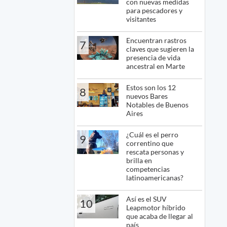
con nuevas medidas
para pescadores y
visitantes
Encuentran rastros
7
claves que sugieren la
presencia de vida
ancestral en Marte
Estos son los 12
8
nuevos Bares
Notables de Buenos
Aires
¿Cuál es el perro
9
correntino que
rescata personas y
brilla en
competencias
latinoamericanas?
Así es el SUV
10
Leapmotor híbrido
que acaba de llegar al
país