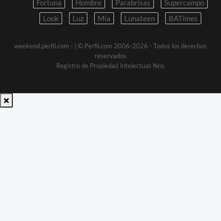
Fortuna
Hombre
Parabrisas
Supercampo
Look
Luz
Mia
Lunateen
BATimes
weekend.perfil.com -
| © Perfil.com 2006-2026 - Todos los derechos
reservados
Registro de Propiedad Intelectual: Nro.