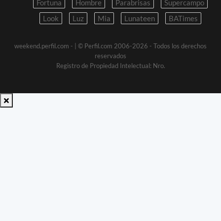
Fortuna
Hombre
Parabrisas
Supercampo
Look
Luz
Mia
Lunateen
BATimes
weekend.perfil.com -
| © Perfil.com 2006-2026 - Todos los derechos
reservados
Registro de Propiedad Intelectual: Nro.