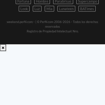
Fortuna
Hombre
Parabrisas
Supercampo
Look
Luz
Mia
Lunateen
BATimes
weekend.perfil.com -
| © Perfil.com 2006-2026 - Todos los derechos
reservados
Registro de Propiedad Intelectual: Nro.