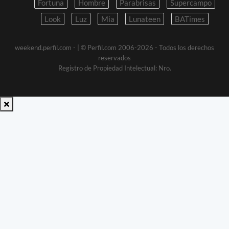
Fortuna
Hombre
Parabrisas
Supercampo
Look
Luz
Mia
Lunateen
BATimes
weekend.perfil.com -
| © Perfil.com 2006-2026 - Todos los derechos
reservados
Registro de Propiedad Intelectual: Nro.