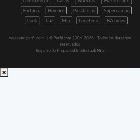
Diario Perfil
Caras
Noticias
Marie Claire
Fortuna
Hombre
Parabrisas
Supercampo
Look
Luz
Mia
Lunateen
BATimes
weekend.perfil.com -
| © Perfil.com 2006-2026 - Todos los derechos
reservados
Registro de Propiedad Intelectual: Nro.